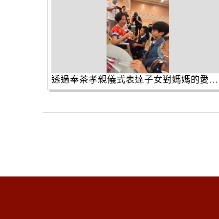
透過奉茶孝親儀式表達子女對媽媽的愛與感謝