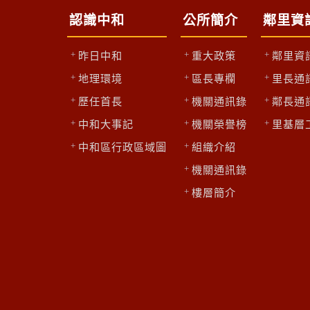
認識中和
公所簡介
鄰里資
昨日中和
重大政策
鄰里資
地理環境
區長專欄
里長通
歷任首長
機關通訊錄
鄰長通
中和大事記
機關榮譽榜
里基層
中和區行政區域圖
組織介紹
機關通訊錄
樓層簡介