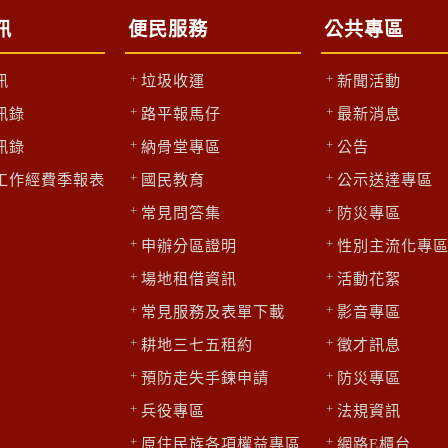
訊
便民服務
公共專區
訊
垃圾收運
新聞活動
訊錄
路平報馬仔
最新消息
訊錄
納骨堂專區
公告
工作經費季報表
國民教育
公示送達專區
常見問答集
防災專區
申辦分區證明
性別主流化專
場地租借資訊
活動花絮
常見服務及表單下載
影音專區
耕地三七五租約
徵才訊息
預防走失手鍊申請
防災專區
兵役專區
法規資訊
原住民族各項權益專區
網路E櫃台