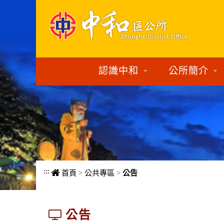
進入內容區塊
認識中和
公所簡介
:::
首頁
>
公共專區
>
公告
公告