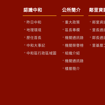
認識中和
公所簡介
鄰里資
昨日中和
重大政策
鄰里資
地理環境
區長專欄
里長通
歷任首長
機關通訊錄
鄰長通
中和大事記
機關榮譽榜
里基層
中和區行政區域圖
組織介紹
機關通訊錄
樓層簡介