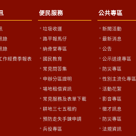
訊
便民服務
公共專區
訊
垃圾收運
新聞活動
訊錄
路平報馬仔
最新消息
訊錄
納骨堂專區
公告
工作經費季報表
國民教育
公示送達專區
常見問答集
防災專區
申辦分區證明
性別主流化專
場地租借資訊
活動花絮
常見服務及表單下載
影音專區
耕地三七五租約
徵才訊息
預防走失手鍊申請
防災專區
兵役專區
法規資訊