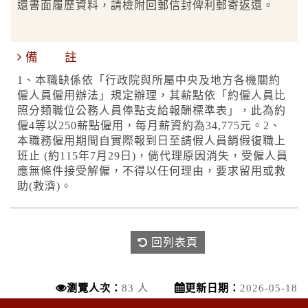
還書面履歷資料，請檢附回郵信封俾利郵寄返還。
備 註
1、本職缺係依「行政院與所屬中央及地方各機關約
僱人員僱用辦法」規定辦理，其薪點依「約僱人員比
照分類職位公務人員俸點支給報酬標準表」，此為約
僱4等以250薪點僱用，每月薪資約為34,775元。2、
本職務僱用期間自實際報到日至請假人員銷假復職上
班止 (約115年7月29日)，倘代理原因消失，受僱人員
應無條件接受解僱，不得以任何理由，要求留用或救
助(救濟)。
回列表頁
瀏覽人次：
83 人
更新日期：
2026-05-18