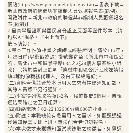
網站(http://www.personnel.ntpc.gov.tw)→書表下載→
新北市政府約聘僱與非編制人員甄選報名表(範例)→
開啟附件→新北市政府約聘僱與非編制人員甄選報名
表(範例)】。
2.最高學歷證明與國民身分證正反面等證件影本（請
均以A4規格，『由上而下』
依序裝訂）。
3.與本工作性質相當之訓練或經驗證明，請於115年5
月25日前(以郵戳為憑) 掛號郵寄至【新北市中和區公
所：新北市中和區景平路634之2號4樓人事室許小姐
收】（請於信封上註明「應徵中和區公所民政課請假
缺4等約僱職務代理人」及白天聯絡電話)。
(二)資料齊備並合於本所用人需求者擇優通知面談，
其餘人員恕不另行通知。
(三)本案得列備取名額1-2名，候補期間5個月，自甄
選結果確定之翌日起算。
(四)聯絡電話：02-22482688分機686許小姐。
(五)附註：本職缺係有急需用人之需求，如甄選通過
經通知後需立即上班，無法配合者切勿報名。
(六)本次徵才未獲通知面試或錄取之應徵者，如需返