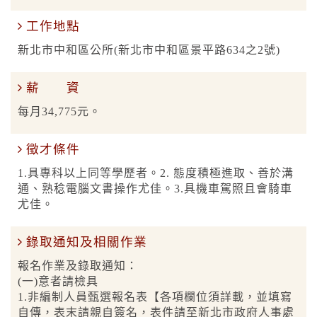
工作地點
新北市中和區公所(新北市中和區景平路634之2號)
薪 資
每月34,775元。
徵才條件
1.具專科以上同等學歷者。2. 態度積極進取、善於溝
通、熟稔電腦文書操作尤佳。3.具機車駕照且會騎車
尤佳。
錄取通知及相關作業
報名作業及錄取通知：
(一)意者請檢具
1.非編制人員甄選報名表【各項欄位須詳載，並填寫
自傳，表末請親自簽名，表件請至新北市政府人事處