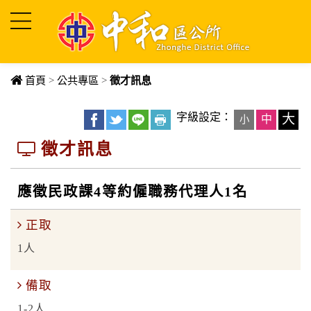
進入內容區塊
首頁
>
公共專區
>
徵才訊息
字級設定：
大
中
小
徵才訊息
應徵民政課4等約僱職務代理人1名
正取
1人
備取
1-2人