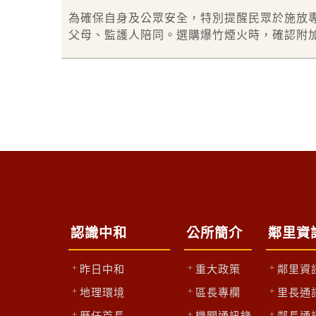
為確保自身及公眾安全，特別提醒民眾於施放
父母、監護人陪同。選購爆竹煙火時，確認附
認識中和
公所簡介
鄰里資
昨日中和
重大政策
鄰里資
地理環境
區長專欄
里長通
歷任首長
機關通訊錄
鄰長通