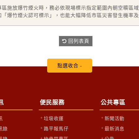
專區施放爆竹煙火時，務必依現場標示指定範圍內朝空曠區域
加「爆竹煙火認可標示」，也能大幅降低市區災害發生機率及
回列表頁
訊
便民服務
公共專區
訊
垃圾收運
新聞活動
訊錄
路平報馬仔
最新消息
訊錄
納骨堂專區
公告