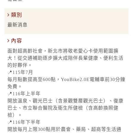
類別
最新消息
內容
面對超高齡社會，新北市將敬老愛心卡使用範圍擴
大！從交通補助逐步擴大成陪伴長輩健康、便利生活
的好夥伴。
📍115年7月
每月點數提高至600點，YouBike2.0E電輔車前30分鐘
免費。
📍116年上半年
開放溫泉、觀光巴士（含景觀雙層觀光巴士）、復康
巴士、市立聯合醫院及衛生所健檢（含高齡換照健
檢）。
📍116年下半年
開放每月上限300點用於農會、藥局、超商等生活通