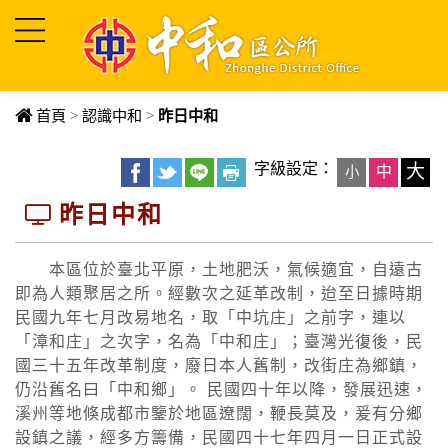
進入內容區塊
首頁
>
認識中和
>
昨日中和
字級設定：
大
中
小
昨日中和
本區位於臺北平原，土地肥沃，氣候適宜，自遠古
即為人類聚居之所。經數次之延革改制，迨至日據時期
民國九年七月改易地名，取「中坑庄」之前字，連以
「漳和庄」之次字，名為「中和庄」；臺灣光復後，民
國三十五年改革制度，廢日本人舊制，改街庄為鄉鎮，
仍沿舊名曰「中和鄉」。 民國四十年以降，發展迅速，
溪州等地倏成都市鑒於地區遼闊，鞭長莫及，爰有分鄉
設鎮之議，經多方籌備，民國四十七年四月一日正式設