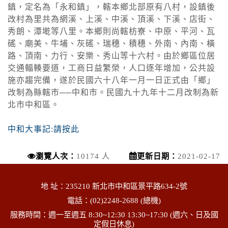
鎮，定名為「永和鎮」，轄本鄉北部原有八村，設鎮後
改村為里共為網溪、上溪、中溪、頂溪、下溪、店街、
秀朗、潭墘等八里。本鄉則尚轄枋寮、中原、平河、瓦
磘、廟美、牛埔、灰磘、瑞穗、積穗、外南、內南、橫
路、頂南、力行、安樂、秀山等十六村。由於鄉區位居
交通輻輳要道，工商日益繁榮，人口逐年增加，公共設
施亦趨完備，遂於民國六十八年一月一日正式由「鄉」
改制為縣轄市──中和市。民國九十九年十二月改制為新
北市中和區。
中和大事記:請按此
瀏覽人次：
10174 人
更新日期：
2021-02-17
地 址：235210 新北市中和區景平路634-2號
電話：(02)2248-2688 (總機)
服務時間：週一至週五 8:30~12:30 13:30~17:30 (週六、日及國
定假日休息)