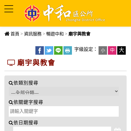
進入內容區塊
首頁
>
資訊服務
>
暢遊中和
>
廟宇與教會
字級設定：
大
中
小
廟宇與教會
依類別搜尋
依關鍵字搜尋
依日期搜尋